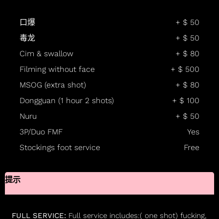
口爆
+ $ 50
毒龙
+ $ 50
Cim & swallow
+ $ 80
Filming without face
+ $ 500
MSOG (extra shot)
+ $ 80
Dongguan (1 hour 2 shots)
+ $ 100
Nuru
+ $ 50
3P/Duo FMF
Yes
Stockings foot service
Free
提示
FULL SERVICE:
Full service includes:( one shot) fucking,