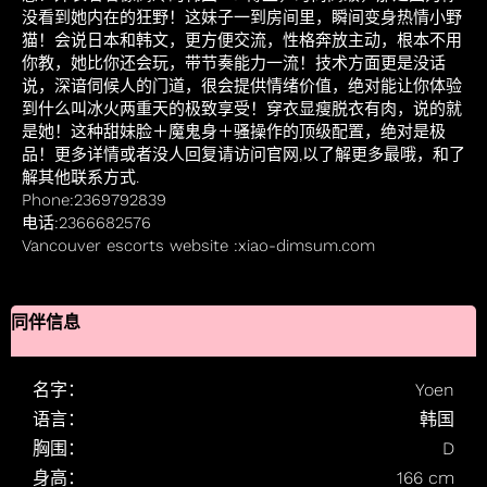
没看到她内在的狂野！这妹子一到房间里，瞬间变身热情小野
猫！会说日本和韩文，更方便交流，性格奔放主动，根本不用
你教，她比你还会玩，带节奏能力一流！技术方面更是没话
说，深谙伺候人的门道，很会提供情绪价值，绝对能让你体验
到什么叫冰火两重天的极致享受！穿衣显瘦脱衣有肉，说的就
是她！这种甜妹脸＋魔鬼身＋骚操作的顶级配置，绝对是极
品！更多详情或者没人回复请访问官网,以了解更多最哦，和了
解其他联系方式.
Phone:2369792839
电话:2366682576
Vancouver escorts website :xiao-dimsum.com
同伴信息
名字：
Yoen
语言：
韩国
胸围：
D
身高：
166 cm