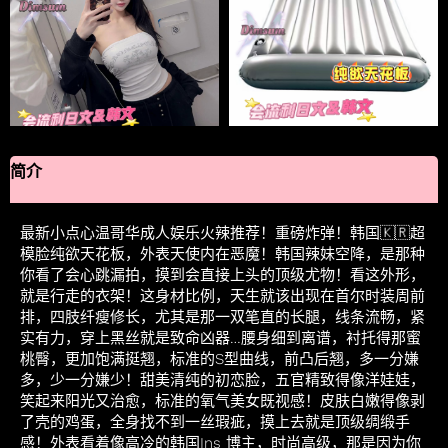
简介
最新小点心温哥华成人娱乐火辣推荐！重磅炸弹！韩国🇰🇷超
模脸纯欲天花板，外表天使内在恶魔！韩国辣妹空降，是那种
你看了会心跳漏拍，摸到会直接上头的顶级尤物！看这外形，
就是行走的衣架！这身材比例，天生就该出现在首尔时装周前
排，四肢纤瘦修长，尤其是那一双笔直的长腿，线条流畅，紧
实有力，穿上黑丝就是致命凶器…腰身细到离谱，衬托得那蜜
桃臀，更加饱满挺翘，标准的S型曲线，前凸后翘，多一分嫌
多，少一分嫌少！甜美清纯的初恋脸，五官精致得像洋娃娃，
笑起来阳光又治愈，标准的氧气美女既视感！皮肤白嫩得像剥
了壳的鸡蛋，全身找不到一丝瑕疵，摸上去就是顶级绸缎手
感！外表看着像高冷的韩国Ins 博主，时尚高级，那是因为你